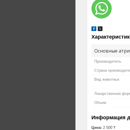
Характеристик
Основные атри
Производитель
Страна производит
Вид животных
Лекарственная фор
Объем
Информация д
Цена:
2 500 ₸