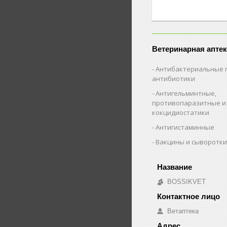
Ветеринарная аптек
Антибактериальные 
антибиотики
Антигельминтные,
противопаразитные и
кокцидиостатики
Антигистаминные
Вакцины и сыворотк
BOSSIKVET
Ветаптека