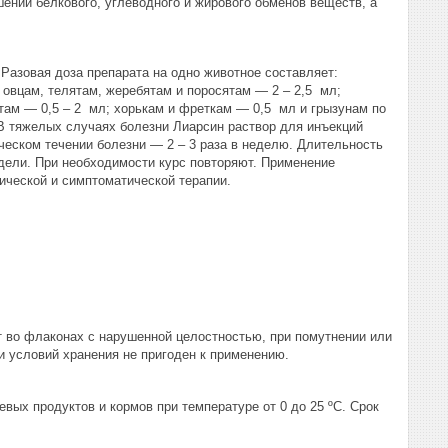
ении белкового, углеводного и жирового обменов веществ, а
Разовая доза препарата на одно животное составляет:
 овцам, телятам, жеребятам и поросятам — 2 – 2,5 мл;
там — 0,5 – 2 мл; хорькам и фреткам — 0,5 мл и грызунам по
 В тяжелых случаях болезни Лиарсин раствор для инъекций
ическом течении болезни — 2 – 3 раза в неделю. Длительность
едели. При необходимости курс повторяют. Применение
ической и симптоматической терапии.
.
т во флаконах с нарушенной целостностью, при помутнении или
и условий хранения не пригоден к применению.
вых продуктов и кормов при температуре от 0 до 25 ºС. Срок