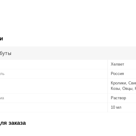
и
буты
Хелвет
ель
Россия
Кролики, Сви
Козы, Овцы, 
ма
Раствор
10 мл
ля заказа