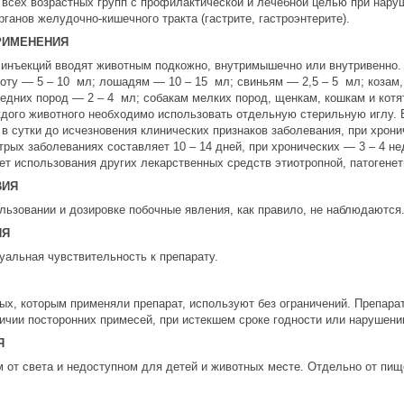
всех возрастных групп с профилактической и лечебной целью при наруш
рганов желудочно-кишечного тракта (гастрите, гастроэнтерите).
РИМЕНЕНИЯ
 инъекций вводят животным подкожно, внутримышечно или внутривенно. 
оту — 5 – 10 мл; лошадям — 10 – 15 мл; свиньям — 2,5 – 5 мл; козам,
редних пород — 2 – 4 мл; собакам мелких пород, щенкам, кошкам и котя
аждого животного необходимо использовать отдельную стерильную иглу.
 в сутки до исчезновения клинических признаков заболевания, при хрон
трых заболеваниях составляет 10 – 14 дней, при хронических — 3 – 4 н
ет использования других лекарственных средств этиотропной, патогенет
ВИЯ
льзовании и дозировке побочные явления, как правило, не наблюдаются
ИЯ
альная чувствительность к препарату.
ых, которым применяли препарат, используют без ограничений. Препара
ичии посторонних примесей, при истекшем сроке годности или нарушени
Я
от света и недоступном для детей и животных месте. Отдельно от пище