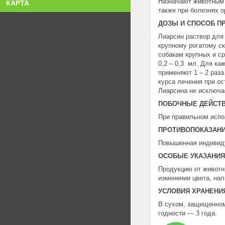
Назначают животным 
КАРТА
также при болезнях о
ДОЗЫ И СПОСОБ П
Лиарсин раствор для
крупному рогатому ск
собакам крупных и с
0,2 – 0,3 мл. Для к
применяют 1 – 2 раза
курса лечения при ос
Лиарсина не исключа
ПОБОЧНЫЕ ДЕЙСТ
При правильном испо
ПРОТИВОПОКАЗАН
Повышенная индивиду
ОСОБЫЕ УКАЗАНИЯ
Продукцию от животн
изменении цвета, нал
УСЛОВИЯ ХРАНЕНИ
В сухом, защищенном 
годности — 3 года.