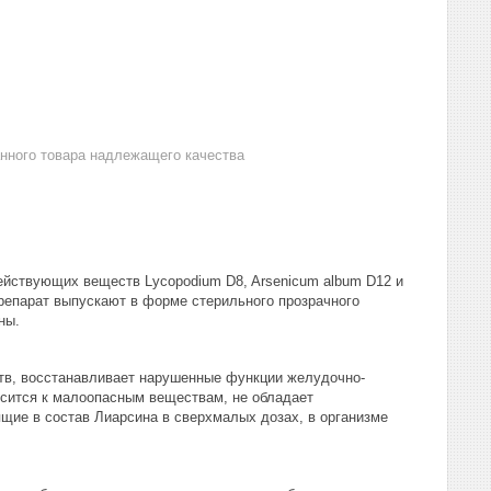
анного товара надлежащего качества
ействующих веществ Lycopodium D8, Arsenicum album D12 и
Препарат выпускают в форме стерильного прозрачного
ны.
тв, восстанавливает нарушенные функции желудочно-
осится к малоопасным веществам, не обладает
ие в состав Лиарсина в сверхмалых дозах, в организме