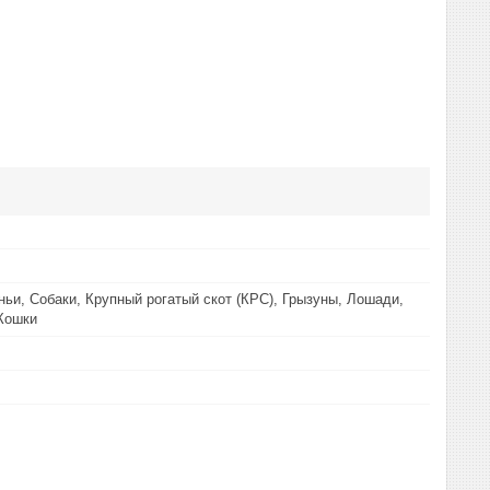
ньи, Собаки, Крупный рогатый скот (КРС), Грызуны, Лошади,
Кошки