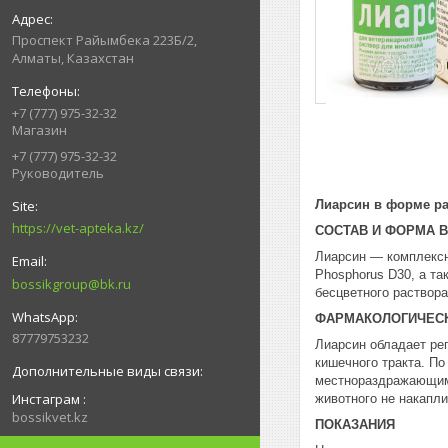
Проспект Райымбека 223Б/2,
Алматы, Казахстан
+7 (777) 975-32-32
Магазин
+7 (777) 975-32-32
Руководитель
Лиарсин в форме ра
https://vet-apteka.kz/
СОСТАВ И ФОРМА 
Лиарсин — комплексн
Phosphorus D30, а т
bossikgroup@bk.ru
бесцветного раствор
ФАРМАКОЛОГИЧЕСК
87779753232
Лиарсин обладает ре
кишечного тракта. П
местнораздражающим 
Инстаграм
животного не накапл
bossikvet.kz
ПОКАЗАНИЯ