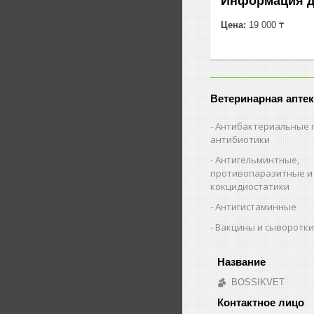
Информация д
Цена:
19 000 ₸
Ветеринарная аптек
Антибактериальные 
антибиотики
Антигельминтные,
противопаразитные и
кокцидиостатики
Антигистаминные
Вакцины и сыворотк
BOSSIKVET