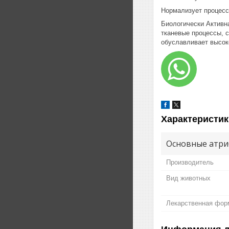
Нормализует процесс
Биологически Активн
тканевые процессы, 
обуславливает высок
Характеристик
Основные атри
Производитель
Вид животных
Лекарственная фор