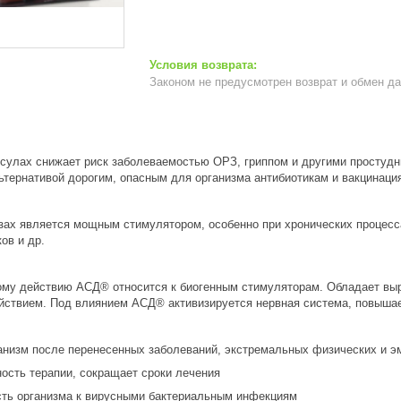
Законом не предусмотрен возврат и обмен д
псулах снижает риск заболеваемостью ОРЗ, гриппом и другими просту
тернативой дорогим, опасным для организма антибиотикам и вакцинация
зах является мощным стимулятором, особенно при хронических процесса
ов и др.
ому действию АСД® относится к биогенным стимуляторам. Обладает в
ействием. Под влиянием АСД® активизируется нервная система, повышае
анизм после перенесенных заболеваний, экстремальных физических и э
сть терапии, сокращает сроки лечения
ть организма к вирусными бактериальным инфекциям