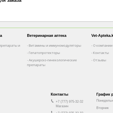
ля заказа
а
Ветеринарная аптека
Vet-Apteka.
препараты и
Витамины и иммуномодуляторы
О компании
Гепатопротекторы
Контакты
Акушерско-гинекологические
Отзывы
препараты
и
График 
Понедельн
+7 (777) 975-32-32
Магазин
Вторник