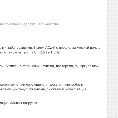
анного товара надлежащего качества
дными заболеваниями. Прием АСД® с профилактической целью
м от вирусов гриппа B, H1N1 и H3N2.
х. Активен в отношении бруцелл, пастерелл, туберкулезной
ыраженным стимулирующим, а также антимикробным
тся общий тонус организма, снижается интоксикация.
моциональных нагрузок