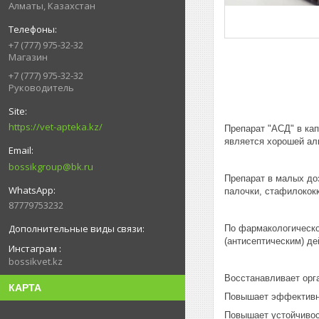
Алматы, Казахстан
+7 (777) 975-32-32
Магазин
+7 (777) 975-32-32
Руководитель
https://vet-apteka.kz/
Препарат "АСД" в ка
является хорошей аль
bossikgroup@bk.ru
Препарат в малых до
палочки, стафилококк
87779753232
По фармакологическ
(антисептическим) д
Инстаграм
bossikvet.kz
Восстанавливает орг
КАРТА
Повышает эффективно
Повышает устойчивос