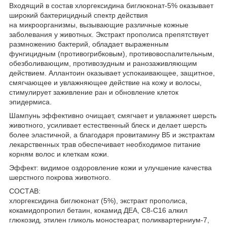
Входящий в состав хлоргексидина биглюконат-5% оказывает
широкий бактерицидный спектр действия
на микроорганизмы, вызывающие различные кожные
заболевания у животных. Экстракт прополиса препятствует
размножению бактерий, обладает выраженным
фунгицидным (противогрибковым), противовоспалительным,
обезболивающим, противозудным и ранозаживляющим
действием. Аллантоин оказывает успокаивающее, защитное,
смягчающее и увлажняющее действие на кожу и волосы,
стимулирует заживление ран и обновление клеток
эпидермиса.
Шампунь эффективно очищает, смягчает и увлажняет шерсть
животного, усиливает естественный блеск и делает шерсть
более эластичной, а благодаря провитамину В5 и экстрактам
лекарственных трав обеспечивает необходимое питание
корням волос и клеткам кожи.
Эффект: видимое оздоровление кожи и улучшение качества
шерстного покрова животного.
СОСТАВ:
хлоргексидина биглюконат (5%), экстракт прополиса,
кокамидопропил бетаин, кокамид ДЕА, С8-С16 алкил
глюкозид, этилен гликоль моностеарат, поликвартерниум-7,