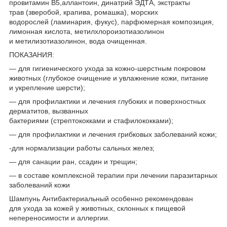
провитамин В5,аллантоин, динатрий ЭДТА, экстракты
трав (зверобой, крапива, ромашка), морских
водорослей (ламинария, фукус), парфюмерная композиция,
лимонная кислота, метилхлороизотиазолинон
и метилизотиазолинон, вода очищенная.
ПОКАЗАНИЯ:
— для гигиенического ухода за кожно-шерстным покровом
животных (глубокое очищение и увлажнение кожи, питание
и укрепление шерсти);
— для профилактики и лечения глубоких и поверхностных
дерматитов, вызванных
бактериями (стрептококками и стафилококками);
— для профилактики и лечения грибковых заболеваний кожи;
-для нормализации работы сальных желез;
— для санации ран, ссадин и трещин;
— в составе комплексной терапии при лечении паразитарных
заболеваний кожи
Шампунь Антибактериальный особенно рекомендован
для ухода за кожей у животных, склонных к пищевой
непереносимости и аллергии.