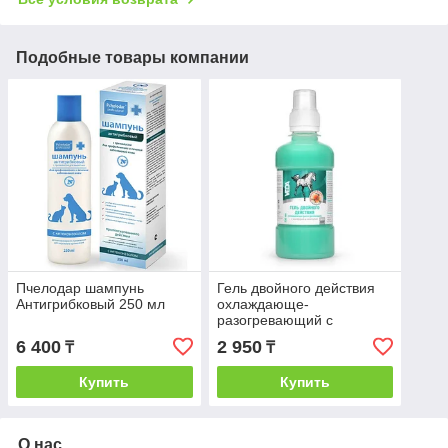
Подобные товары компании
Пчелодар шампунь
Гель двойного действия
Антигрибковый 250 мл
охлаждающе-
разогревающий с
камфорой и ментолом
6 400
2 950
₸
₸
ЗООVIP 250 мл
Купить
Купить
О нас