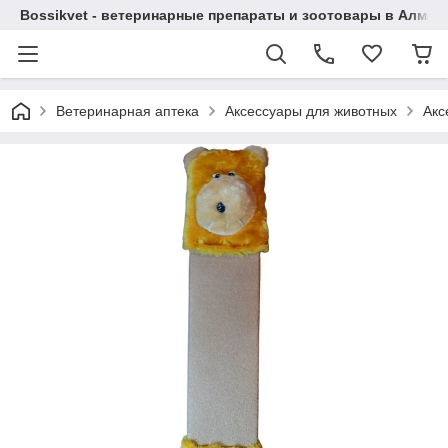
Bossikvet - ветеринарные препараты и зоотовары в Алматы
Ветеринарная аптека
Аксессуары для животных
Акс