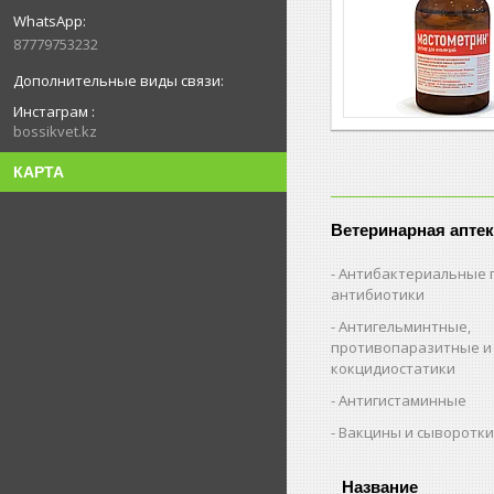
87779753232
Инстаграм
bossikvet.kz
КАРТА
Ветеринарная аптек
Антибактериальные 
антибиотики
Антигельминтные,
противопаразитные и
кокцидиостатики
Антигистаминные
Вакцины и сыворотк