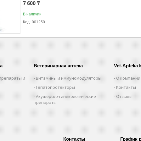
7 600 ₸
В наличии
001250
а
Ветеринарная аптека
Vet-Apteka.
препараты и
Витамины и иммуномодуляторы
О компании
Гепатопротекторы
Контакты
Акушерско-гинекологические
Отзывы
препараты
и
График 