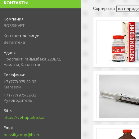
КОНТАКТЫ
BOSSIKVET
Ветаптека
Проспект Райымбека 223Б/2,
Алматы, Казахстан
+7 (777) 975-32-32
Магазин
+7 (777) 975-32-32
Руководитель
https://vet-apteka.kz/
bossikgroup@bk.ru