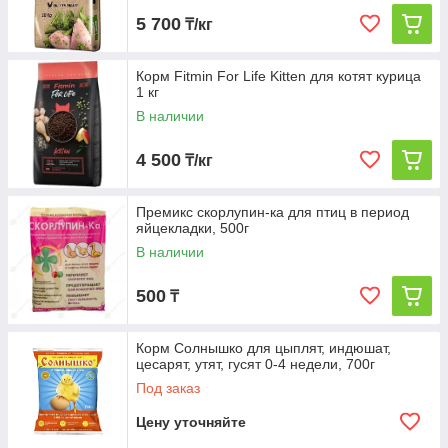
5 700
₸/кг
Корм Fitmin For Life Kitten для котят курица
1 кг
В наличии
4 500
₸/кг
Премикс скорлупин-ка для птиц в период
яйцекладки, 500г
В наличии
500
₸
Корм Солнышко для цыплят, индюшат,
цесарят, утят, гусят 0-4 недели, 700г
Под заказ
Цену уточняйте